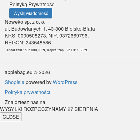
Polityką Prywatności
Wyślij wiadomość
Noweko sp. z o. o.
ul. Budowlanych 1,
43-300 Bielsko-Biała
KRS: 0000508273; NIP: 9372669796;
REGON: 243548586
Kapitał zakł.: 505.000,00 zł,
Kapitał zap.: 251.311,38 zł.
applebag.eu © 2026
ShopIsle
powered by
WordPress
Polityka prywatności
Znajdziesz nas na:
WYSYŁKI ROZPOCZYNAMY 27 SIERPNIA
CLOSE