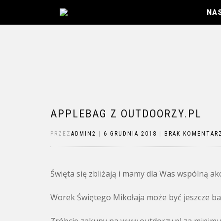
NA
APPLEBAG Z OUTDOORZY.PL
PRZEZ
ADMIN2
|
6 GRUDNIA 2018
|
BRAK KOMENTAR
Święta się zbliżają i mamy dla Was wspólną akc
Worek Świętego Mikołaja może być jeszcze bar