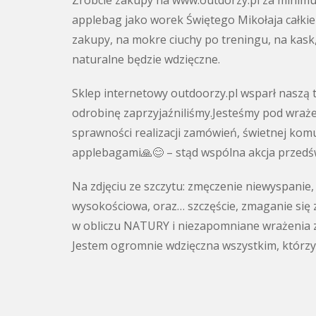
Zróbcie zakupy na www.outdorzy.pl za minimu
applebag jako worek Świętego Mikołaja całkiem 
zakupy, na mokre ciuchy po treningu, na kask
naturalne będzie wdzięczne.
Sklep internetowy outdoorzy.pl wsparł naszą 
odrobinę zaprzyjaźniliśmy.Jesteśmy pod wrażen
sprawności realizacji zamówień, świetnej komun
applebagami🙏😊 – stąd wspólna akcja przedś
Na zdjęciu ze szczytu: zmęczenie niewyspanie
wysokościowa, oraz… szczęście, zmaganie się z
w obliczu NATURY i niezapomniane wrażenia z
Jestem ogromnie wdzięczna wszystkim, którzy p