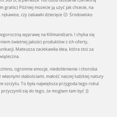
m 300 zł, a pierwsze 100 osób dostanie czerwoną
gratis:) Później możecie ją użyć jak chcecie, na
, rękawice, czy zabawki dziecięce 🙂 Środowisko
tegoroczną wyprawę na Kilimandżaro. I chyba się
iem świetnej jakości produktów z ich oferty,
ikacji. Mateusza zaciekawiła idea, która stoi za
wiąteczna.
, zimno, ogromne emocje, niedotlenienie i choroba
 własnymi słabościami, małość naszej ludzkiej natury
e szczytu. To była największa przygoda tego roku!
rzyczynili się do tego, że mogłam tam być :))