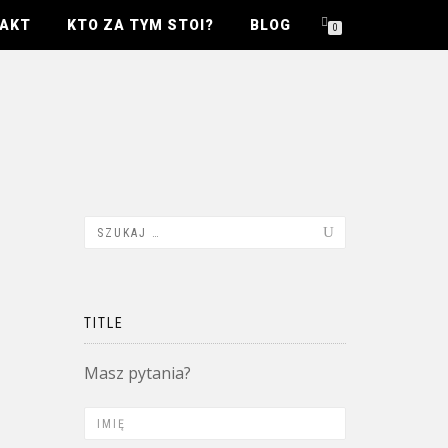
AKT
KTO ZA TYM STOI?
BLOG
0
TITLE
Masz pytania?