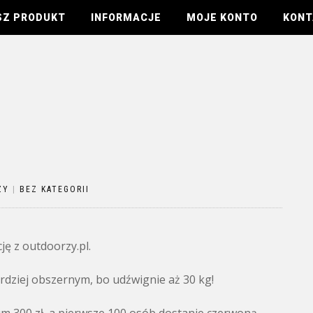
SZ PRODUKT
INFORMACJE
MOJE KONTO
KONT
ZY
|
BEZ KATEGORII
ję z outdoorzy.pl.
dziej obszernym, bo udźwignie aż 30 kg!