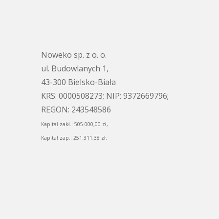
Noweko sp. z o. o.
ul. Budowlanych 1,
43-300 Bielsko-Biała
KRS: 0000508273; NIP: 9372669796;
REGON: 243548586
Kapitał zakł.: 505.000,00 zł,
Kapitał zap.: 251.311,38 zł.