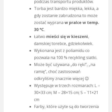
podczas transportu produktów.
Torba jest bardzo miękka, lekka, a
gdy zostanie zabrudzona to może
zostać wyprana
w pralce w temp.
30 °C
.
Łatwo
mieści się w kieszeni
,
damskiej torebce, gdziekolwiek.
Wykonana jest z poliamidu co
pozwala na 100 % recykling siatki.
Może być używana „do ręki”, „na
ramię”, choć zastosowań
odkryliśmy znacznie więcej 😉
Występuje w trzech rozmiarach: L –
30×33 cm; M – 28×15 cm; S – 11×21
cm
Farby, które użyte są do tworzenia