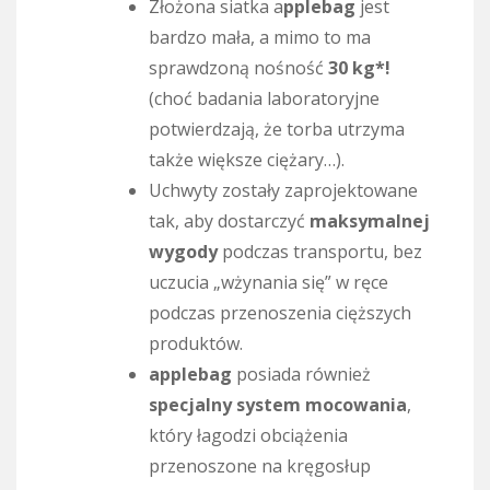
Złożona siatka a
pplebag
jest
bardzo mała, a mimo to ma
sprawdzoną nośność
30 kg*!
(choć badania laboratoryjne
potwierdzają, że torba utrzyma
także większe ciężary…).
Uchwyty zostały zaprojektowane
tak, aby dostarczyć
maksymalnej
wygody
podczas transportu, bez
uczucia „wżynania się” w ręce
podczas przenoszenia cięższych
produktów.
applebag
posiada również
specjalny system mocowania
,
który łagodzi obciążenia
przenoszone na kręgosłup