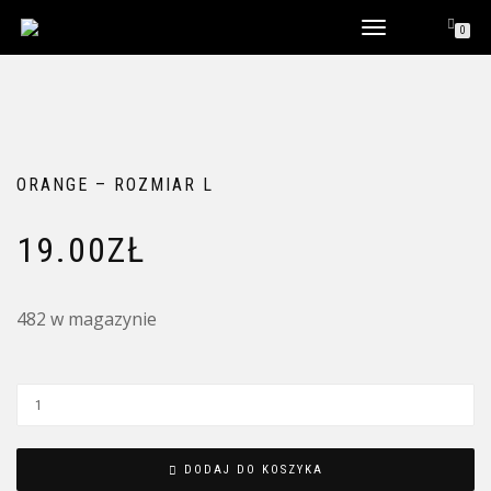
WŁĄCZ
0
NAWIGACJĘ
ORANGE – ROZMIAR L
19.00
ZŁ
482 w magazynie
ilość
Orange
-
DODAJ DO KOSZYKA
rozmiar