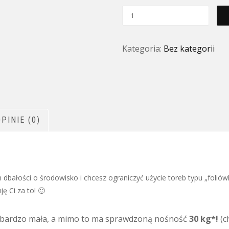
ilość
Tuscana-
Sun
Kategoria:
Bez kategorii
OPINIE (0)
m dbałości o środowisko i chcesz ograniczyć użycie toreb typu „foli
ję Ci za to! 🙂
 bardzo mała, a mimo to ma sprawdzoną nośność
30 kg*!
(c