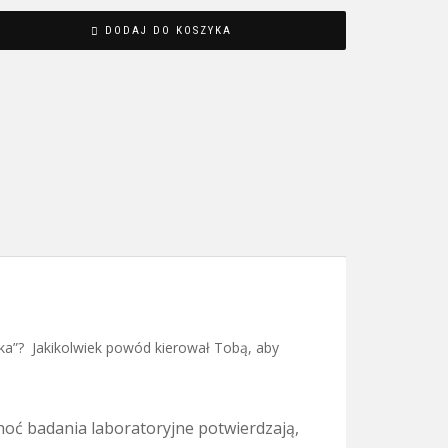
DODAJ DO KOSZYKA
ówka”? Jakikolwiek powód kierował Tobą, aby
hoć badania laboratoryjne potwierdzają,