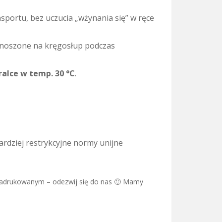
sportu, bez uczucia „wżynania się” w ręce
zenoszone na kręgosłup podczas
ralce w temp. 30 °C
.
ardziej restrykcyjne normy unijne
ź nadrukowanym – odezwij się do nas 🙂 Mamy