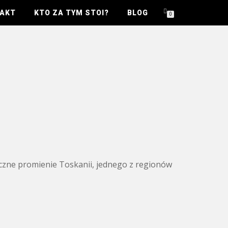
AKT
KTO ZA TYM STOI?
BLOG
0
eczne promienie Toskanii, jednego z regionów