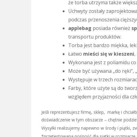
że torba utrzyma także większ
Uchwyty zostały zaprojektowa
podczas przenoszenia cięższ
applebag
posiada również
s
transportu produktów.
Torba jest bardzo miękka, le
Łatwo
mieści się w kieszeni
,
Wykonana jest z poliamidu co 
Może być używana „do ręki”, „
Występuje w trzech rozmiarach
Farby, które użyte są do twor
względem przyjazności dla czł
Jeśli reprezentujesz firmę, sklep, markę i ch
doświadczenie w tym obszarze – chętnie podziel
Wysyłki realizujemy napewno w środy i piątki, zw
*przetestowana nośność dla siatki w rozmiarze L