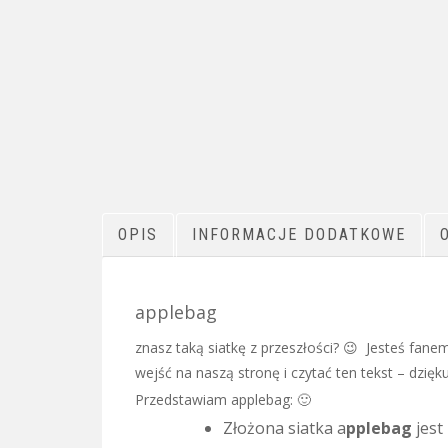
OPIS
INFORMACJE DODATKOWE
applebag
znasz taką siatkę z przeszłości? 😉 Jesteś fane
wejść na naszą stronę i czytać ten tekst – dzięku
Przedstawiam applebag: 🙂
Złożona siatka a
pplebag
jest