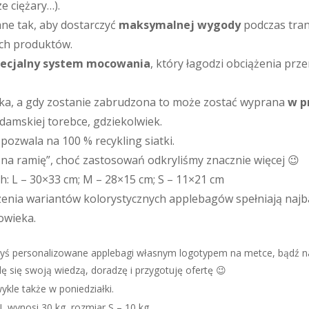
e ciężary…).
ne tak, aby dostarczyć
maksymalnej wygody
podczas tran
ych produktów.
pecjalny system mocowania
, który łagodzi obciążenia pr
kka, a gdy zostanie zabrudzona to może zostać wyprana
w p
 damskiej torebce, gdziekolwiek.
pozwala na 100 % recykling siatki.
na ramię”, choć zastosowań odkryliśmy znacznie więcej 😉
: L – 30×33 cm; M – 28×15 cm; S – 11×21 cm
zenia wariantów kolorystycznych applebagów spełniają najb
owieka.
ciałbyś personalizowane applebagi własnym logotypem na metce, bąd
ę się swoją wiedzą, doradzę i przygotuję ofertę 😉
ykle także w poniedziałki.
 wynosi 30 kg, rozmiar S – 10 kg.