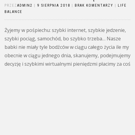
PRZEZ
ADMIN2
|
9 SIERPNIA 2018
|
BRAK KOMENTARZY
|
LIFE
BALANCE
Żyjemy w pośpiechu: szybki internet, szybkie jedzenie,
szybki pociąg, samochód, bo szybko trzeba… Nasze
babki nie miały tyle bodźców w ciągu całego życia ile my
obecnie w ciągu jednego dnia, skanujemy, podejmujemy
decyzję i szybkimi wirtualnymi pieniędzmi płacimy za coś
co nas do końca nie interesuje, czego potrzebę
odczuwamy przez ten jeden jedyny moment przed […]
Czytaj więcej