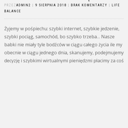
PRZEZ
ADMIN2
|
9 SIERPNIA 2018
|
BRAK KOMENTARZY
|
LIFE
BALANCE
Żyjemy w pośpiechu: szybki internet, szybkie jedzenie,
szybki pociąg, samochód, bo szybko trzeba… Nasze
babki nie miały tyle bodźców w ciągu całego życia ile my
obecnie w ciągu jednego dnia, skanujemy, podejmujemy
decyzję i szybkimi wirtualnymi pieniędzmi płacimy za coś
co nas do końca nie interesuje, czego potrzebę
odczuwamy przez ten jeden jedyny moment przed […]
Czytaj więcej